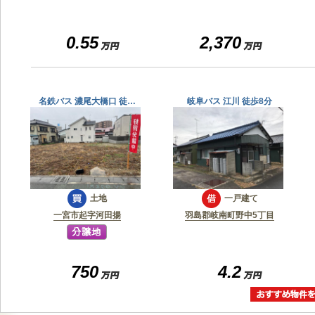
0.55
2,370
名鉄バス 濃尾大橋口 徒…
岐阜バス 江川 徒歩8分
土地
一戸建て
一宮市起字河田揚
羽島郡岐南町野中5丁目
750
4.2