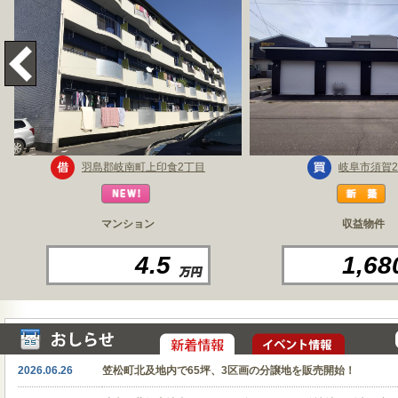
羽島郡岐南町上印食2丁目
岐阜市須賀
マンション
収益物件
4.5
1,68
2026.06.26
笠松町北及地内で65坪、3区画の分譲地を販売開始！