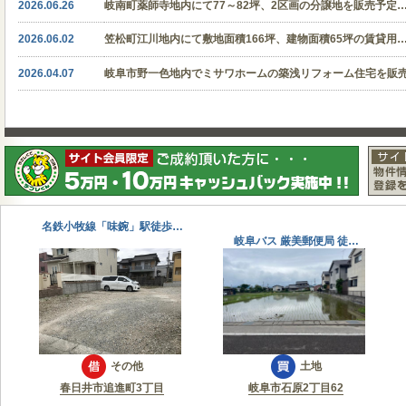
2026.06.26
岐南町薬師寺地内にて77～82坪、2区画の分譲地を販売予定
2026.06.02
笠松町江川地内にて敷地面積166坪、建物面積65坪の賃貸用
2026.04.07
岐阜市野一色地内でミサワホームの築浅リフォーム住宅を販
名鉄小牧線「味鋺」駅徒歩…
岐阜バス 厳美郵便局 徒…
その他
土地
春日井市追進町3丁目
岐阜市石原2丁目62