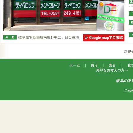
岐阜県羽島郡岐南町野中二丁目１番地
新規
ホーム
｜
買う
｜
売る
｜
貸
売却をお考えの方へ
岐阜の不
Copyrig