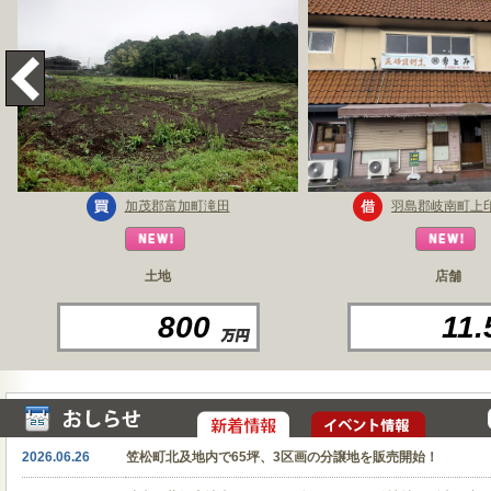
加茂郡富加町滝田
羽島郡岐南町上
土地
店舗
800
11.
2026.06.26
笠松町北及地内で65坪、3区画の分譲地を販売開始！