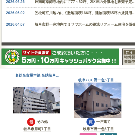
2026.06.26
岐南町薬師寺地内にて77～82坪、2区画の分譲地を販売予定
2026.06.02
笠松町江川地内にて敷地面積166坪、建物面積65坪の賃貸用
2026.04.07
岐阜市野一色地内でミサワホームの築浅リフォーム住宅を販
名鉄名古屋本線 名鉄岐阜…
岐阜バス 野一色5丁目 …
その他
一戸建て
岐阜市県町1丁目
岐阜市野一色6丁目