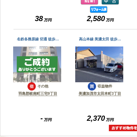
38
2,580
名鉄各務原線 切通 徒歩…
高山本線 美濃太田 徒歩…
その他
収益物件
羽島郡岐南町三宅9丁目
美濃加茂市太田本町3丁目
-
2,370