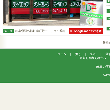
岐阜県羽島郡岐南町野中二丁目１番地
新規
ホーム
｜
買う
｜
売る
｜
貸
売却をお考えの方へ
岐阜の不
Copyrig